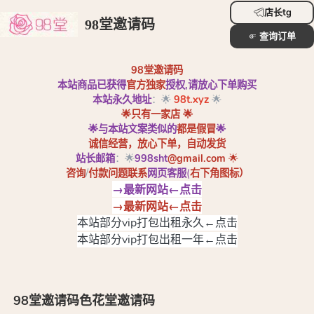
店长tg
98堂邀请码
查询订单
98堂邀请码
本站商品已获得
官方独家
授权,请放心下单购买
本站永久地址
：🌟
98t.xyz
🌟
🌟只有一家店 🌟
🌟与本站文案类似的
都是假冒
🌟
诚信经营，放心下单，自动发货
站长邮箱
：🌟
998sht
@gmail.com
🌟
咨询
/
付款问题联系
网页客服
(
右下角图标
）
→最新网站←点击
→最新网站←点击
本站部分vip打包出租永久←点击
本站部分vip打包出租一年←点击
98堂邀请码色花堂邀请码